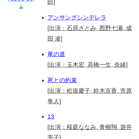
郎]
ム
アンサングシンデレラ
[出演：石原さとみ, 西野七瀬, 成
田 凌]
竜の道
[出演：玉木宏, 高橋一生, 奈緒]
死との約束
[出演：松坂慶子, 鈴木京香, 市原
隼人]
13
[出演：桜庭ななみ, 青柳翔, 遊井
亮子]