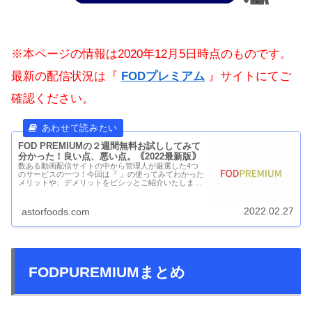
※本ページの情報は2020年12月5日時点のものです。
最新の配信状況は『
FODプレミアム
』サイトにてご
確認ください。
FOD PREMIUMの２週間無料お試ししてみて
分かった！良い点、悪い点。｟2022最新版｠
数ある動画配信サイトの中から管理人が厳選した4つ
のサービスの一つ！今回は『 』の使ってみてわかった
メリットや、デメリットをビシッとご紹介いたしま
す。管理人があえてFOD PREMIUMを選ぶ魅惑のポイ
ント動画配信サイトはいっぱいあるけど、『...
2022.02.27
astorfoods.com
FODPUREMIUMまとめ