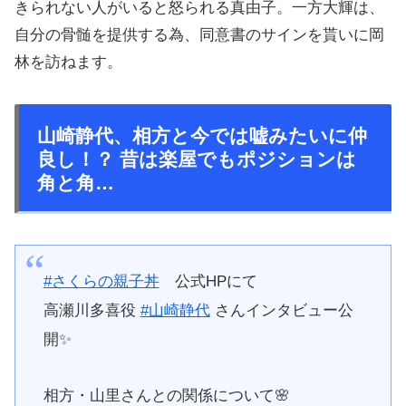
きられない人がいると怒られる真由子。一方大輝は、
自分の骨髄を提供する為、同意書のサインを貰いに岡
林を訪ねます。
山崎静代、相方と今では嘘みたいに仲
良し！？ 昔は楽屋でもポジションは
角と角…
#さくらの親子丼
公式HPにて
高瀬川多喜役
#山崎静代
さんインタビュー公
開✨
相方・山里さんとの関係について🌸