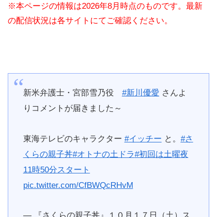
※本ページの情報は2026年8月時点のものです。最新
の配信状況は各サイトにてご確認ください。
新米弁護士・宮部雪乃役
#新川優愛
さんよ
りコメントが届きました～
東海テレビのキャラクター
#イッチー
と。
#さ
くらの親子丼
#オトナの土ドラ
#初回は土曜夜
11時50分スタート
pic.twitter.com/CfBWQcRHvM
— 『さくらの親子丼』１０月１７日（土）ス