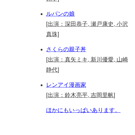
ルパンの娘
[出演：深田恭子, 瀬戸康史, 小沢
真珠]
さくらの親子丼
[出演：真矢ミキ, 新川優愛, 山崎
静代]
レンアイ漫画家
[出演：鈴木亮平, 吉岡里帆]
ほかにもいっぱいあります。