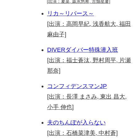
[出演：夏菜, 森永悠希, 古畑星夏]
リカ～リバース～
[出演：高岡早紀, 浅香航大, 福田
麻由子]
DIVERダイバー特殊潜入班
[出演：福士蒼汰, 野村周平, 片瀬
那奈]
コンフィデンスマンJP
[出演：長澤 まさみ, 東出 昌大,
小手 伸也]
夫のちんぽが入らない
[出演：石橋菜津美, 中村蒼]