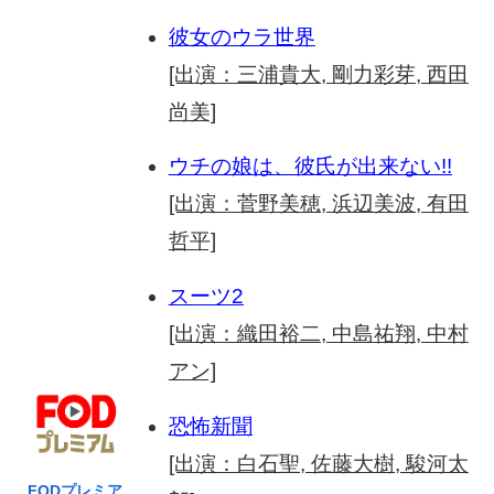
彼女のウラ世界
[出演：三浦貴大, 剛力彩芽, 西田
尚美]
ウチの娘は、彼氏が出来ない!!
[出演：菅野美穂, 浜辺美波, 有田
哲平]
スーツ2
[出演：織田裕二, 中島祐翔, 中村
アン]
恐怖新聞
[出演：白石聖, 佐藤大樹, 駿河太
FODプレミア