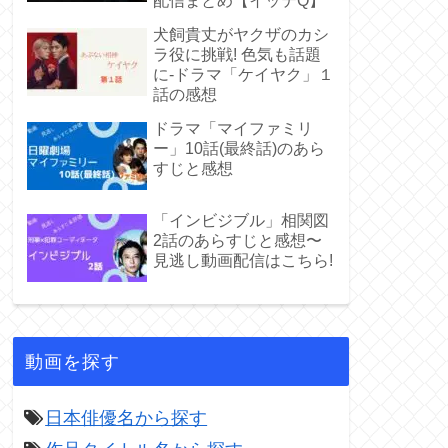
配信まとめ【イッテQ】
犬飼貴丈がヤクザのカシ
ラ役に挑戦! 色気も話題
に-ドラマ「ケイヤク」１
話の感想
ドラマ「マイファミリ
ー」10話(最終話)のあら
すじと感想
「インビジブル」相関図
2話のあらすじと感想〜
見逃し動画配信はこちら!
動画を探す
日本俳優名から探す
