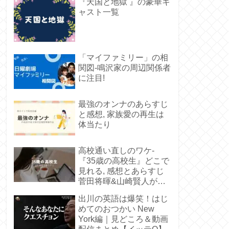
『天国と地獄 』の豪華キ
ャスト一覧
「マイファミリー」の相
関図-鳴沢家の周辺関係者
に注目!
最強のオンナのあらすじ
と感想, 家族愛の再生は
体当たり
高校通い直しのワケ-
『35歳の高校生』どこで
見れる, 感想とあらすじ
菅田将暉&山崎賢人が若
い
出川の英語は爆笑！はじ
めてのおつかい New
York編｜見どころ＆動画