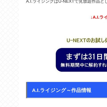
A.I.ライジングはU-NEXTで見放題作
↓A.I.
A.I.ライジング～作品情報