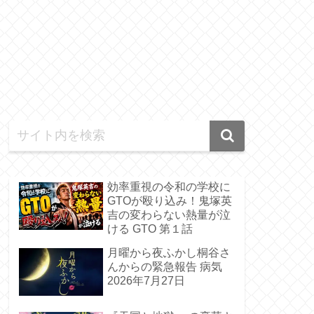
効率重視の令和の学校に
GTOが殴り込み！鬼塚英
吉の変わらない熱量が泣
ける GTO 第１話
月曜から夜ふかし桐谷さ
んからの緊急報告 病気
2026年7月27日