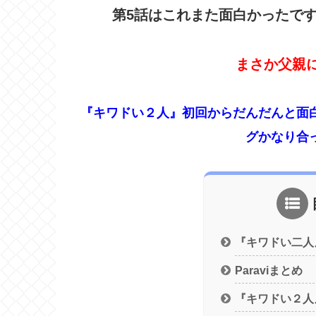
第5話はこれまた面白かったで
まさか父親
『キワドい２人』初回からだんだんと
面
グかなり合
『キワドい二人
Paraviまとめ
『キワドい２人