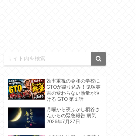
効率重視の令和の学校に
GTOが殴り込み！鬼塚英
吉の変わらない熱量が泣
ける GTO 第１話
月曜から夜ふかし桐谷さ
んからの緊急報告 病気
2026年7月27日