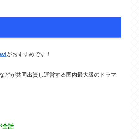
！
avi
がおすすめです！
W,電通などが共同出資し運営する国内最大級のドラマ
が全話