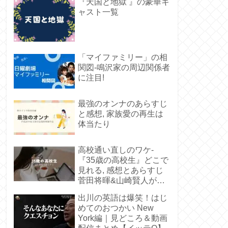
『天国と地獄 』の豪華キ
ャスト一覧
「マイファミリー」の相
関図-鳴沢家の周辺関係者
に注目!
最強のオンナのあらすじ
と感想, 家族愛の再生は
体当たり
高校通い直しのワケ-
『35歳の高校生』どこで
見れる, 感想とあらすじ
菅田将暉&山崎賢人が若
い
出川の英語は爆笑！はじ
めてのおつかい New
York編｜見どころ＆動画