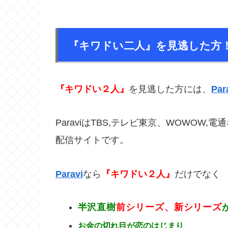
『キワドい二人』を見逃した方
『キワドい２人』
を見逃した方には、
Par
ParaviはTBS,テレビ東京、WOWO
配信サイトです。
Paravi
なら
『キワドい２人』
だけでなく
半沢直樹
前シリーズ、新シリーズ
お金の切れ目が恋のはじまり