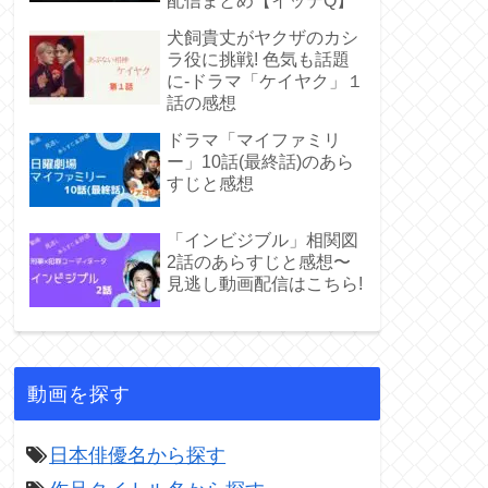
配信まとめ【イッテQ】
犬飼貴丈がヤクザのカシ
ラ役に挑戦! 色気も話題
に-ドラマ「ケイヤク」１
話の感想
ドラマ「マイファミリ
ー」10話(最終話)のあら
すじと感想
「インビジブル」相関図
2話のあらすじと感想〜
見逃し動画配信はこちら!
動画を探す
日本俳優名から探す
