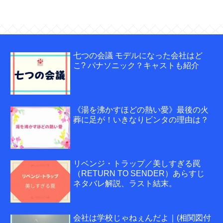
七つの会議 モデルになった会社はど
こ? パナソニック？キャストも紹介
《湯を沸かすほどの熱い愛》最後の火
葬に足が！いきなりビンタの理由は？
リベンジ・トラップ／美しすぎる罠
（RETURN TO SENDER）あらすじ
ネタバレ解説、ラスト結末。
会社は学校じゃねぇんだよ｜(相関図付