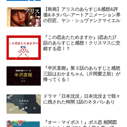
【映画】アリスのあらすじ&感想&評
価&ネタバレ-アートアニメーション界
の巨匠、ヤン・シュヴァンクマイエル
『この恋あたためますか』(恋あた)7
話のあらすじと感想！クリスマスに交
錯する恋！？
『半沢直樹』第３話のあらすじと感想
三話はおかまちゃん（片岡愛之助）が
帰ってくる！
ドラマ「日本沈没」日本沈没まで我々
に残された時間 1話のネタバレあり
『オー・マイボス！』ボス恋 相関図