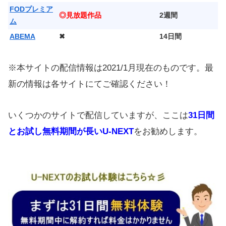
FODプレミア
◎見放題作品
2週間
ム
ABEMA
✖
14日間
※本サイトの配信情報は2021/1月現在のものです。最
新の情報は各サイトにてご確認ください！
いくつかのサイトで配信していますが、ここは
31日間
とお試し無料期間が長いU-NEXT
をお勧めします。