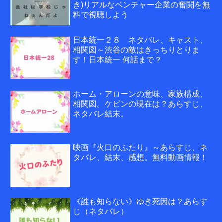
き)リアルなベンチャー企業の奮闘を無
料で視聴しよう
日本統一２８ ネタバレ、キャスト、
相関図～渋谷の敵はきっちりとりま
す！日本統一 何話まで？
ホーム・アローンの意味、家族構成、
相関図。ケビンの現在は？あらすじ、
ネタバレ結末。
映画『火口のふたり』～あらすじ、ネ
タバレ、結末、感想。無料動画情報！
《誰も知らない》ゆき死因は？あらす
じ（ネタバレ）