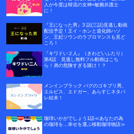
人が今度は韓流の女神×敏腕弁護士
に！
『王になった男』3 話(三話)見逃し動画
配信予定！王イ・ホンと道化師ハソ
ン、王妃ソウンのラブロマンスも見ど
ころ！
『キワドい２人』（きわどいふたり）
第4話 見逃し無料フル動画はこち
ら！弟の危険すぎる賭け！？
メンインブラック バグのゴキブリ男、
エルビス、エドガー、あらすじネタバ
レ結末！
珈琲いかがでしょう1話≪あなたの為
の珈琲を…幸せを運ぶ移動珈琲物語≫