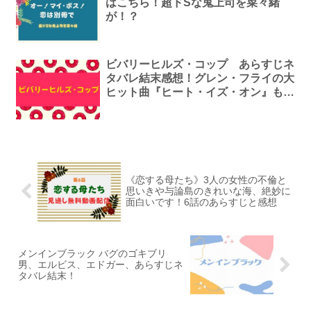
はこちら！超ドSな鬼上司を菜々緒
が！？
ビバリーヒルズ・コップ あらすじネ
タバレ結末感想！グレン・フライの大
ヒット曲『ヒート・イズ・オン』も懐
かし～
《恋する母たち》3人の女性の不倫と
思いきや与論島のきれいな海、絶妙に
面白いです！6話のあらすじと感想
メンインブラック バグのゴキブリ
男、エルビス、エドガー、あらすじネ
タバレ結末！