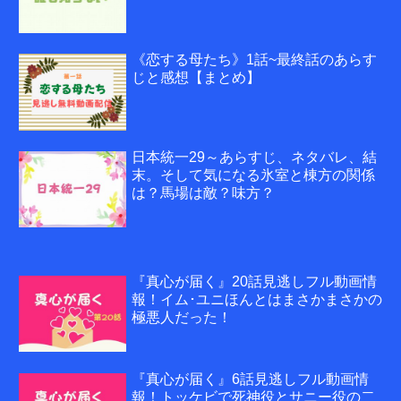
《恋する母たち》1話~最終話のあらす
じと感想【まとめ】
日本統一29～あらすじ、ネタバレ、結
末。そして気になる氷室と棟方の関係
は？馬場は敵？味方？
『真心が届く』20話見逃しフル動画情
報！イム･ユニほんとはまさかまさかの
極悪人だった！
『真心が届く』6話見逃しフル動画情
報！トッケビで死神役とサニー役の二