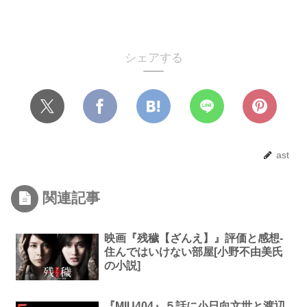
シェアする
ast
関連記事
映画『残穢【ざんえ】』評価と感想-
住んではいけない部屋[小野不由美氏
の小説]
『MIU404』５話に小日向文世と渡辺