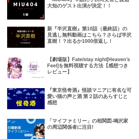
大知のゲスト出演が決定！！
新『半沢直樹』第10話（最終話）の
見逃し無料動画はこちら？さらば半沢
直樹！？出るか1000倍返し！
【劇場版】Fate/stay night[Heaven’s
Feel]を無料視聴する方法【感想つき
レビュー】
『東京怪奇酒』怪談マニアに有名な可
愛い猫の声と酒 第２話のあらすじと
感想
「マイファミリー」の相関図-鳴沢家
の周辺関係者に注目!