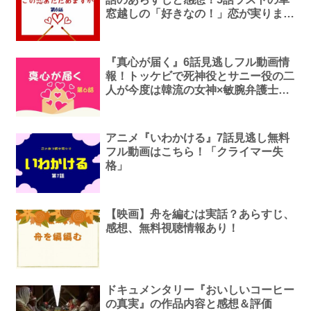
窓越しの「好きなの！」恋が実ります
ように。
『真心が届く』6話見逃しフル動画情
報！トッケビで死神役とサニー役の二
人が今度は韓流の女神×敏腕弁護士
に！
アニメ『いわかける』7話見逃し無料
フル動画はこちら！「クライマー失
格」
【映画】舟を編むは実話？あらすじ、
感想、無料視聴情報あり！
ドキュメンタリー『おいしいコーヒー
の真実』の作品内容と感想＆評価