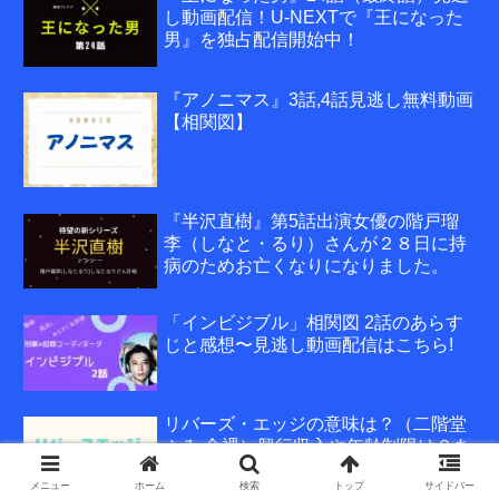
し動画配信！U-NEXTで『王になった
男』を独占配信開始中！
『アノニマス』3話,4話見逃し無料動画
【相関図】
『半沢直樹』第5話出演女優の階戸瑠
李（しなと・るり）さんが２８日に持
病のためお亡くなりになりました。
「インビジブル」相関図 2話のあらす
じと感想〜見逃し動画配信はこちら!
リバーズ・エッジの意味は？（二階堂
ふみ 全裸）興行収入や年齢制限は？あ
らすじ結末！
メニュー
ホーム
検索
トップ
サイドバー