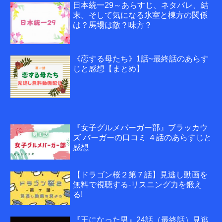
日本統一29～あらすじ、ネタバレ、結
末。そして気になる氷室と棟方の関係
は？馬場は敵？味方？
《恋する母たち》1話~最終話のあらす
じと感想【まとめ】
『女子グルメバーガー部』ブラッカウ
ズ バーガーの口コミ ４話のあらすじと
感想
【ドラゴン桜２第７話】見逃し動画を
無料で視聴する-リスニング力を鍛え
る!
『王になった男』24話（最終話）見逃