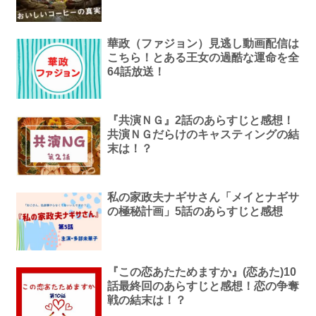
華政（ファジョン）見逃し動画配信は
こちら！とある王女の過酷な運命を全
64話放送！
『共演ＮＧ』2話のあらすじと感想！
共演ＮＧだらけのキャスティングの結
末は！？
私の家政夫ナギサさん「メイとナギサ
の極秘計画」5話のあらすじと感想
『この恋あたためますか』(恋あた)10
話最終回のあらすじと感想！恋の争奪
戦の結末は！？