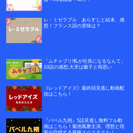
レ・ミゼラブル あらすじと結末、感
想！フランス語の意味は？
「ムチャブリ!私が社長になるなんて」
10話の感想,大牙は雛子と両思い
《レッドアイズ》最終回見逃し動画配
信はこちら！
『バベル九朔』5話見逃し無料フル動
画はこちら！菊池風磨主演、理想と現
実が交錯する最狭スペクタクル！