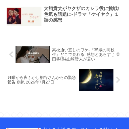
犬飼貴丈がヤクザのカシラ役に挑戦!
色気も話題に-ドラマ「ケイヤク」１
話の感想
高校通い直しのワケ-『35歳の高校
生』どこで見れる, 感想とあらすじ 菅
田将暉&山崎賢人が若い
月曜から夜ふかし桐谷さんからの緊急
報告 病気 2026年7月27日