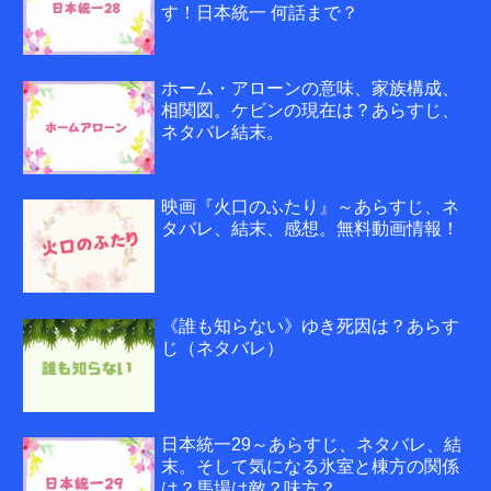
す！日本統一 何話まで？
ホーム・アローンの意味、家族構成、
相関図。ケビンの現在は？あらすじ、
ネタバレ結末。
映画『火口のふたり』～あらすじ、ネ
タバレ、結末、感想。無料動画情報！
《誰も知らない》ゆき死因は？あらす
じ（ネタバレ）
日本統一29～あらすじ、ネタバレ、結
末。そして気になる氷室と棟方の関係
は？馬場は敵？味方？