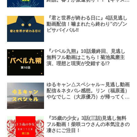
ト】
『君と世界が終わる日に』4話見逃し
動画配信！噛まれたら終わり”のゾン
ビサバイバル‼
『バベル九朔』10話最終回、見逃し
無料フル動画はこちら！菊池風磨主
演、理想と現実が交錯する!?
ゆるキャン△スペシャル～見逃し動画
配信＆ネタバレ感想。リン（福原遥）
やなでしこ（大原優乃）が帰ってく
る！
『35歳の少女』3話(三話)見逃し無料
フル動画！柴咲コウさんの本気泣きの
凄さにご注目！