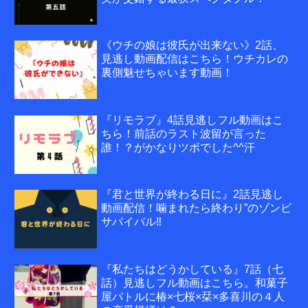
《ウチの娘は彼氏が出来ない》2話、
見逃し動画配信はこちら！ウチカレの
裏側魅せちゃいます動画！
『リモラブ』4話見逃しフル動画はこ
ちら！前話のラスト波留が言った
誰！？がかなりツボでした^^汗
『君と世界が終わる日に』2話見逃し
動画配信！噛まれたら終わり”のゾンビ
サバイバル‼
『私たちはどうかしている』7話（七
話）見逃しフル動画はこちら。和菓子
屋バトルに椿×七桜×栞×多喜川の４人