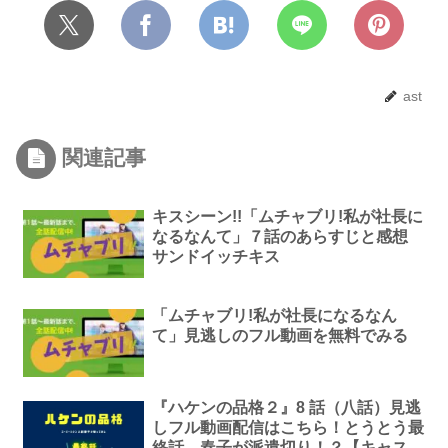
ast
関連記事
キスシーン!!「ムチャブリ!私が社長に
なるなんて」７話のあらすじと感想
サンドイッチキス
「ムチャブリ!私が社長になるなん
て」見逃しのフル動画を無料でみる
『ハケンの品格２』8 話（八話）見逃
しフル動画配信はこちら！とうとう最
終話。春子が派遣切り！？【キャス