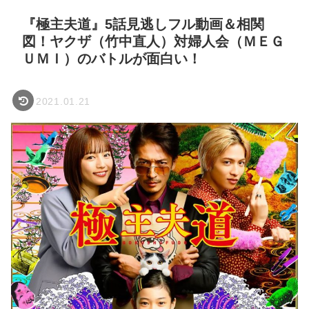
『極主夫道』5話見逃しフル動画＆相関
図！ヤクザ（竹中直人）対婦人会（ＭＥＧ
ＵＭＩ）のバトルが面白い！
2021.01.21