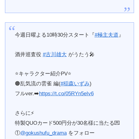
今週日曜よる10時30分スタート『
#極主夫道
』
酒井巡査役
#古川雄大
がうたう🎤
⭐️キャラクター紹介PV⭐️
🟠乱気流の雲雀 編(
#稲森いずみ
)
フルver.➡️
https://t.co/05RYn5eIv6
さらに⚡️
特製QUOカード500円分が30名様に当たる💌
①
@gokushufu_drama
をフォロー