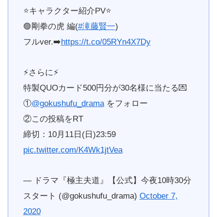
⭐️キャラクター紹介PV⭐️
🟣剛拳の虎 編(
#滝藤賢一
)
フルver.➡️
https://t.co/05RYn4X7Dy
⚡️さらに⚡️
特製QUOカード500円分が30名様に当たる💌
①
@gokushufu_drama
をフォロー
②この投稿をRT
締切：10月11日(日)23:59
pic.twitter.com/K4Wk1jtVea
— ドラマ『極主夫道』【公式】今夜10時30分
スタート (@gokushufu_drama)
October 7,
2020