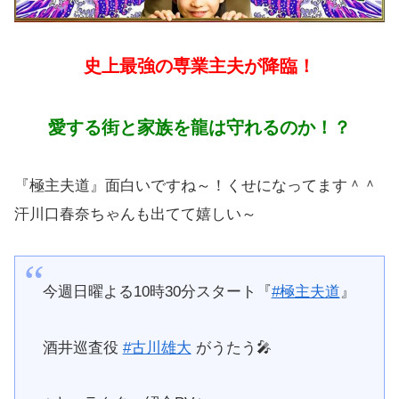
史上最強の専業主夫が降臨！
愛する街と家族を龍は守れるのか！？
『極主夫道』面白いですね～！くせになってます＾＾
汗川口春奈ちゃんも出てて嬉しい～
今週日曜よる10時30分スタート『
#極主夫道
』
酒井巡査役
#古川雄大
がうたう🎤