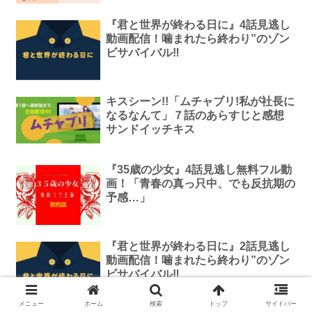
『君と世界が終わる日に』4話見逃し
動画配信！噛まれたら終わり”のゾン
ビサバイバル‼
キスシーン!!「ムチャブリ!私が社長に
なるなんて」７話のあらすじと感想
サンドイッチキス
『35歳の少女』4話見逃し無料フル動
画！「青春の真っ只中、でも反抗期の
予感…」
『君と世界が終わる日に』2話見逃し
動画配信！噛まれたら終わり”のゾン
ビサバイバル‼
メニュー
ホーム
検索
トップ
サイドバー