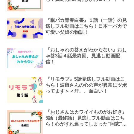
『親バカ青春白書』１話（一話）の見
逃しフル動画はこちら！日本一バカで
可愛い父娘の物語！
『おしゃれの答えがわからない』おし
ゃ答3話４話最終回、見逃し動画配
信！
『リモラブ』5話見逃しフル動画はこ
ちら！波留さんの心の声が異常にツボ
ってます＞＜汗、、面白い！
『おじさんはカワイイものがお好き』
5話（最終話）見逃しフル動画はこち
ら！心がすれ違ってしまった“同志”の
ふたりに奇跡が訪れる！？