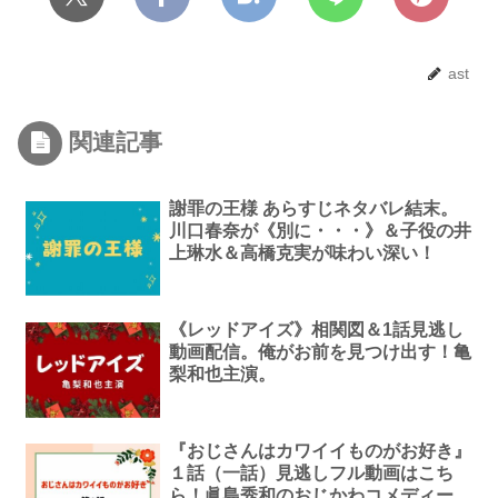
ast
関連記事
謝罪の王様 あらすじネタバレ結末。
川口春奈が《別に・・・》＆子役の井
上琳水＆高橋克実が味わい深い！
《レッドアイズ》相関図＆1話見逃し
動画配信。俺がお前を見つけ出す！亀
梨和也主演。
『おじさんはカワイイものがお好き』
１話（一話）見逃しフル動画はこち
ら！眞島秀和のおじかわコメディー。