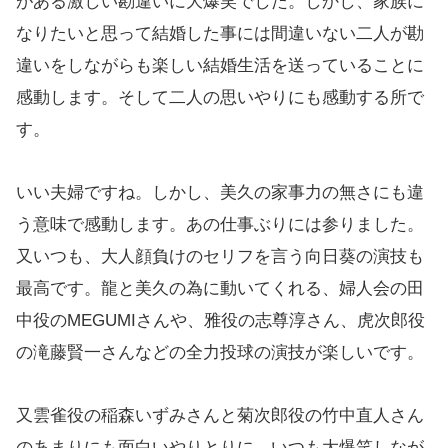
がある激しい勘違いに大爆笑でした。しかし、家族に
なりたいと思って結婚した事には間違いない二人が勘
違いをしながらも楽しい結婚生活を送っていることに
感動します。そして二人の思いやりにも感動する所で
す。
いい夫婦ですね。しかし、美久の家事力の無さにも違
う意味で感動します。あの仕事ぶりには参りました。
又いつも、大人顔負けのセリフを言う向日葵の演技も
最高です。龍と美久の為に動いてくれる、婦人会の田
中役のMEGUMIさんや、雅役の志尊淳さん、虎次郎役
の滝藤賢一さんなどの全力投球の演技が楽しいです。
又雲雀役の稲森いずみさんと菊次郎役の竹中直人さん
のあまりにも面白いやりとりに、いつも大爆笑しなが