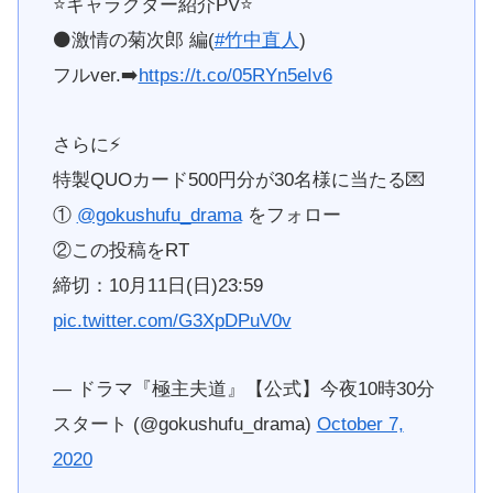
⭐️キャラクター紹介PV⭐️
⚫️激情の菊次郎 編(
#竹中直人
)
フルver.➡️
https://t.co/05RYn5eIv6
さらに⚡️
特製QUOカード500円分が30名様に当たる💌
①
@gokushufu_drama
をフォロー
②この投稿をRT
締切：10月11日(日)23:59
pic.twitter.com/G3XpDPuV0v
— ドラマ『極主夫道』【公式】今夜10時30分
スタート (@gokushufu_drama)
October 7,
2020