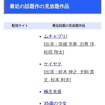
最近の話題作の見放題作品
配信サイト
最近話題の見放題作品
ムチャブリ!
[出演：高畑 充希, 志尊 淳,
松田 翔太]
ケイヤク
[出演：鈴木 伸之, 犬飼 貴
丈, 松本 利夫]
極主夫道
35歳の少女