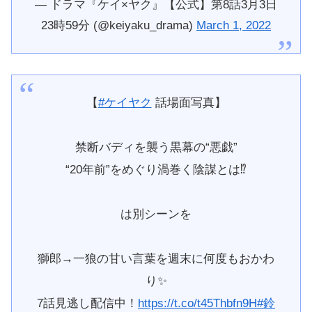
— ドラマ『ケイ×ヤク』【公式】第8話3月3日
23時59分 (@keiyaku_drama)
March 1, 2022
【
#ケイヤク
話場面写真】
禁断バディを襲う黒幕の“悪戯”
“20年前”をめぐり渦巻く陰謀とは⁉︎
は別シーンを
獅郎→一狼の甘い言葉を週末に何度もおかわ
り✨
7話見逃し配信中！
https://t.co/t45Thbfn9H
#鈴