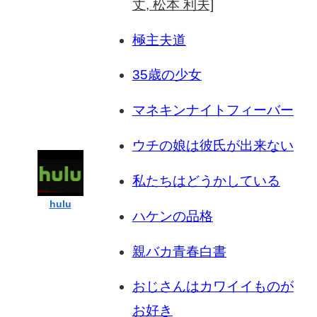
丈, 松本 利夫]
極主夫道
35歳の少女
マネキンナイトフィーバー
ウチの娘は彼氏が出来ない
私たちはどうかしている
hulu
ハケンの品格
親バカ青春白書
おじさんはカワイイものが
お好き