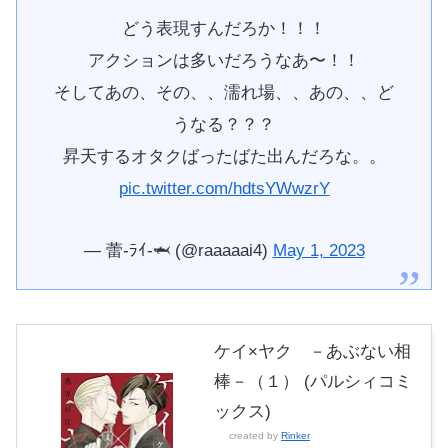
どう表現すんだろか！！！
アクションは多いだろうなあ〜！！
そしてあの、その、、濡れ場、、あの、、ど
うなる？？？
昇天するオタクばったばた出んだろな。。
pic.twitter.com/hdtsYWwzrY
— 蕾-ﾗｲ-🦈 (@raaaaai4)
May 1, 2023
ケイ×ヤク －あぶない相
棒－（１） (パルシィコミ
ックス)
created by
Rinker