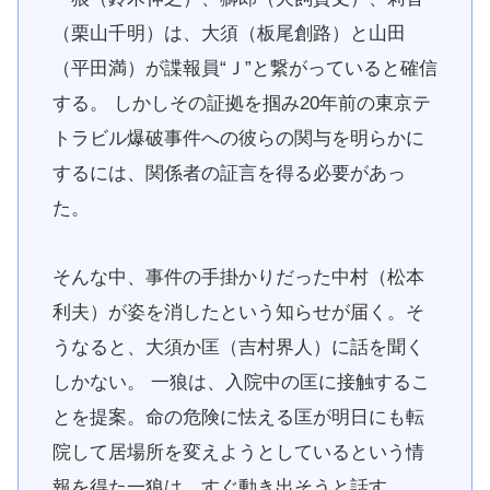
（栗山千明）は、大須（板尾創路）と山田
（平田満）が諜報員“Ｊ”と繋がっていると確信
する。 しかしその証拠を掴み20年前の東京テ
トラビル爆破事件への彼らの関与を明らかに
するには、関係者の証言を得る必要があっ
た。
そんな中、事件の手掛かりだった中村（松本
利夫）が姿を消したという知らせが届く。そ
うなると、大須か匡（吉村界人）に話を聞く
しかない。 一狼は、入院中の匡に接触するこ
とを提案。命の危険に怯える匡が明日にも転
院して居場所を変えようとしているという情
報を得た一狼は、すぐ動き出そうと話す。