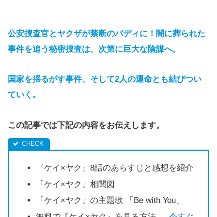
公安捜査官とヤクザが禁断のバディに！闇に葬られた
事件を追う秘密捜査は、次第に巨大な陰謀へ。
国
家を揺るがす事件、そして2人の運命とも結びつい
ていく。
この記事では下記の内容をお伝えします。
『ケイ×ヤク』8話のあらすじと感想を紹介
『ケイ×ヤク』相関図
『ケイ×ヤク』の主題歌 「Be with You」
無料で『ケイ×ヤク』を見る方法 →
今すぐ