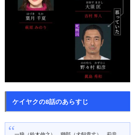
ケイヤクの8話のあらすじ
一狼（鈴木伸之）、獅郎（犬飼貴丈）、莉音