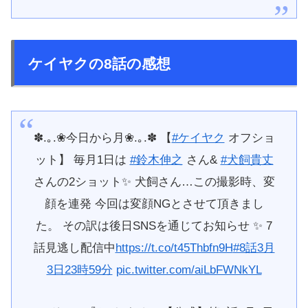
ケイヤクの8話の感想
✽.｡.❀今日から月❀.｡.✽ 【
#ケイヤク
オフショ
ット】 毎月1日は
#鈴木伸之
さん&
#犬飼貴丈
さんの2ショット✨ 犬飼さん…この撮影時、変
顔を連発 今回は変顔NGとさせて頂きまし
た。 その訳は後日SNSを通じてお知らせ ✨ 7
話見逃し配信中
https://t.co/t45Thbfn9H
#8話3月
3日23時59分
pic.twitter.com/aiLbFWNkYL