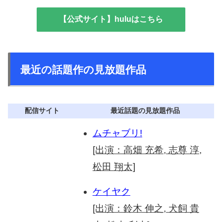
【公式サイト】huluはこちら
最近の話題作の見放題作品
配信サイト
最近話題の見放題作品
ムチャブリ!
[出演：高畑 充希, 志尊 淳,
松田 翔太]
ケイヤク
[出演：鈴木 伸之, 犬飼 貴