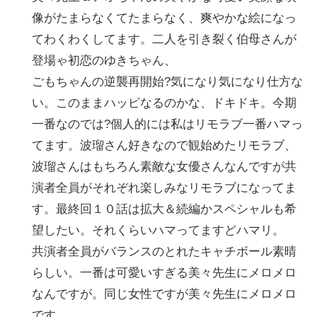
像がたまらなくてたまらなく、爽やかな絵になっ
てわくわくしてます。二人を引き裂く伯母さんが
登場ゃ初恋のゆきちゃん、
ごもちゃんの逆襲再開始?気になり気になり仕方な
い。このままハッピなるのかな、ドキドキ。今期
一番なのでは?個人的には私はリモラブ一番ハマっ
てます。波瑠さん好きなので観始めたリモラブ、
波瑠さんはもちろん素敵な女優さんなんですが共
演者全員がそれぞれ楽しみなリモラブになってま
す。最終回１０話は拡大＆続編かスペシャルも希
望したい。それくらいハマってますどハマリ。
共演者全員がバランスのとれたキャチボール素晴
らしい。一番は可愛いすぎる美々先生にメロメロ
なんですが。同じ女性ですが美々先生にメロメロ
です。