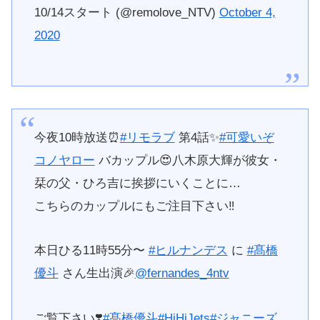
10/14スタート (@remolove_NTV)
October 4,
2020
今夜10時放送⏰
#リモラブ
第4話✨
#可愛いぞ
コノヤロー
バカップル😍八木原大輝が彼女・
栞の父・ひろ吉に挨拶にいくことに…
こちらのカップルにもご注目下さい‼️
本日ひる11時55分〜
#ヒルナンデス
に
#髙橋
優斗
さん生出演🎉
@fernandes_4ntv
ご覧下さい❣️
#髙橋優斗
#HiHiJets
#ジャニーズ