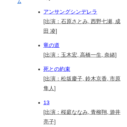
ム
アンサングシンデレラ
[出演：石原さとみ, 西野七瀬, 成
田 凌]
竜の道
[出演：玉木宏, 高橋一生, 奈緒]
死との約束
[出演：松坂慶子, 鈴木京香, 市原
隼人]
13
[出演：桜庭ななみ, 青柳翔, 遊井
亮子]