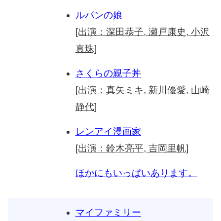
ルパンの娘
[出演：深田恭子, 瀬戸康史, 小沢
真珠]
さくらの親子丼
[出演：真矢ミキ, 新川優愛, 山崎
静代]
レンアイ漫画家
[出演：鈴木亮平, 吉岡里帆]
ほかにもいっぱいあります。
マイファミリー