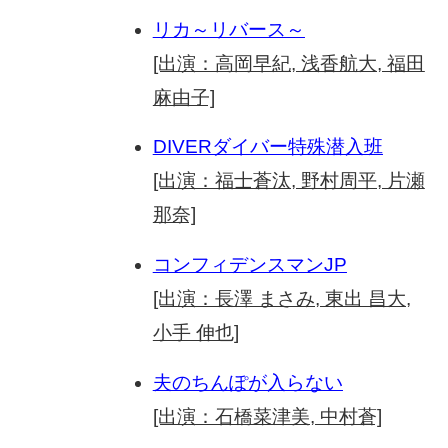
リカ～リバース～
[出演：高岡早紀, 浅香航大, 福田
麻由子]
DIVERダイバー特殊潜入班
[出演：福士蒼汰, 野村周平, 片瀬
那奈]
コンフィデンスマンJP
[出演：長澤 まさみ, 東出 昌大,
小手 伸也]
夫のちんぽが入らない
[出演：石橋菜津美, 中村蒼]