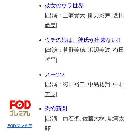
彼女のウラ世界
[出演：三浦貴大, 剛力彩芽, 西田
尚美]
ウチの娘は、彼氏が出来ない!!
[出演：菅野美穂, 浜辺美波, 有田
哲平]
スーツ2
[出演：織田裕二, 中島祐翔, 中村
アン]
恐怖新聞
[出演：白石聖, 佐藤大樹, 駿河太
FODプレミア
郎]