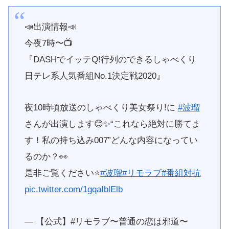
📣出演情報📣
今夜7時〜📺
『DASHでイッテQ!行列のできるしゃべくり
日テレ系人気番組No.1決定戦2020』
夜10時頃放送のしゃべくり美女祭り!に
#波瑠
さんが出演します😊✨“これなら絶対に勝てま
す！私の持ち込み007”どんな内容になってい
るのか？👀
是非ご覧ください⭐️
#波瑠
#リモラブ
#番組対抗
pic.twitter.com/1gqaIblElb
— 【公式】#リモラブ〜普通の恋は邪道〜