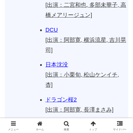
[出演：二宮和也, 多部未華子, 高
橋メアリージュン]
DCU
[出演：阿部寛, 横浜流星, 吉川晃
司]
日本沈没
[出演：小栗旬, 松山ケンイチ,
杏]
ドラゴン桜2
[出演：阿部寛, 長澤まさみ]
アノニマス
メニュー
ホーム
検索
トップ
サイドバー