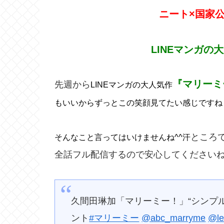
ニート×国家
LINEマンガの
『マリーミ
先週から
LINEマンガの大人気作
もいいからずっとこの笑顔見てたい感じですね
ところ
そんなこと言ってはいけませんね^^汗
全話フル配信するので安心してください
久間田琳加「マリーミー！」“シンプ
ント
#マリーミー
@abc_marryme
@le