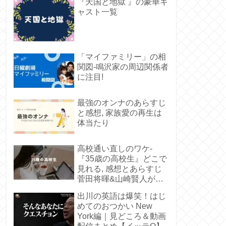
『天国と地獄 』の豪華キ
ャスト一覧
「マイファミリー」の相
関図-鳴沢家の周辺関係者
に注目!
最強のオンナのあらすじ
と感想, 家族愛の再生は
体当たり
高校通い直しのワケ-
『35歳の高校生』どこで
見れる, 感想とあらすじ
菅田将暉&山崎賢人が若
い
出川の英語は爆笑！はじ
めてのおつかい New
York編｜見どころ＆動画