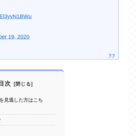
co/El3yvN1BWu
ber 19, 2020
目次
を見逃した方はこち
？