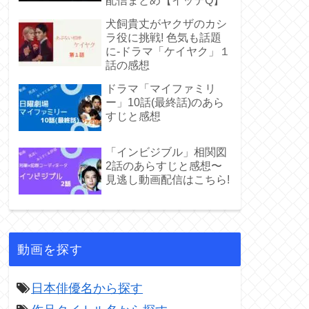
配信まとめ【イッテQ】
犬飼貴丈がヤクザのカシ
ラ役に挑戦! 色気も話題
に-ドラマ「ケイヤク」１
話の感想
ドラマ「マイファミリ
ー」10話(最終話)のあら
すじと感想
「インビジブル」相関図
2話のあらすじと感想〜
見逃し動画配信はこちら!
動画を探す
日本俳優名から探す
