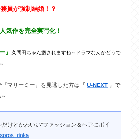
公務員が強制結婚！？
大人気作を完全実写化！
ー』
久間田ちゃん癒されますね～ドラマなんかどうで
～
で『マリーミー』を見逃した方は『
U-NEXT
』で
ね～
ルだけどかわいい”ファッション＆ヘアにポイ
spros_rinka