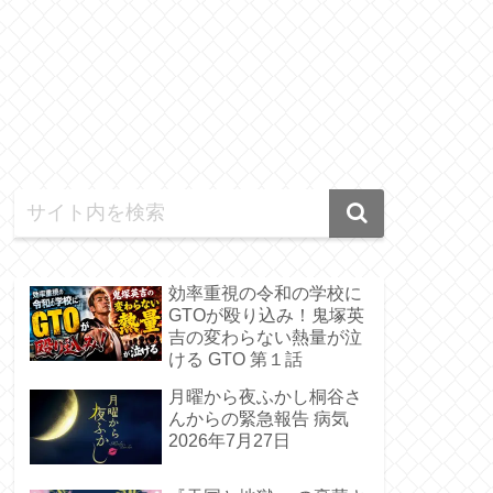
効率重視の令和の学校に
GTOが殴り込み！鬼塚英
吉の変わらない熱量が泣
ける GTO 第１話
月曜から夜ふかし桐谷さ
んからの緊急報告 病気
2026年7月27日