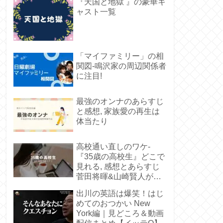
『天国と地獄 』の豪華キ
ャスト一覧
「マイファミリー」の相
関図-鳴沢家の周辺関係者
に注目!
最強のオンナのあらすじ
と感想, 家族愛の再生は
体当たり
高校通い直しのワケ-
『35歳の高校生』どこで
見れる, 感想とあらすじ
菅田将暉&山崎賢人が若
い
出川の英語は爆笑！はじ
めてのおつかい New
York編｜見どころ＆動画