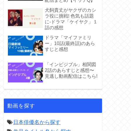
配信まとめ【イッテQ】
犬飼貴丈がヤクザのカシ
ラ役に挑戦! 色気も話題
に-ドラマ「ケイヤク」１
話の感想
ドラマ「マイファミリ
ー」10話(最終話)のあら
すじと感想
「インビジブル」相関図
2話のあらすじと感想〜
見逃し動画配信はこちら!
動画を探す
日本俳優名から探す
