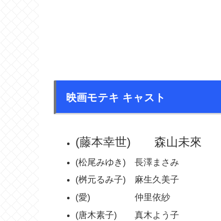
映画モテキ キャスト
(藤本幸世) 森山未來
(松尾みゆき) 長澤まさみ
(桝元るみ子) 麻生久美子
(愛) 仲里依紗
(唐木素子) 真木よう子