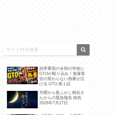
効率重視の令和の学校に
GTOが殴り込み！鬼塚英
吉の変わらない熱量が泣
ける GTO 第１話
月曜から夜ふかし桐谷さ
んからの緊急報告 病気
2026年7月27日