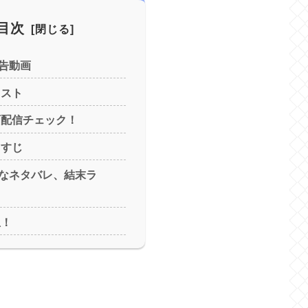
目次
告動画
ャスト
画配信チェック！
らすじ
なネタバレ、結末ラ
想！