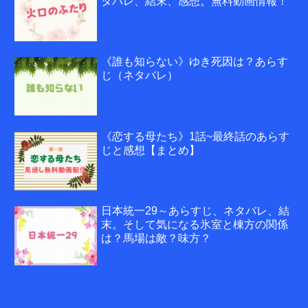
タバレ、結末、感想。無料動画情報！
《誰も知らない》ゆき死因は？あらす
じ（ネタバレ）
《恋する母たち》1話~最終話のあらす
じと感想【まとめ】
日本統一29～あらすじ、ネタバレ、結
末。そして気になる氷室と棟方の関係
は？馬場は敵？味方？