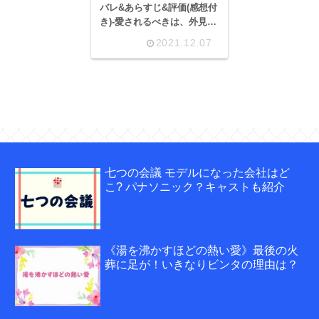
バレ&あらすじ&評価(感想付
き)-愛されるべきは、外見で
すか？中身ですか？
2021.12.07
七つの会議 モデルになった会社はど
こ? パナソニック？キャストも紹介
《湯を沸かすほどの熱い愛》最後の火
葬に足が！いきなりビンタの理由は？