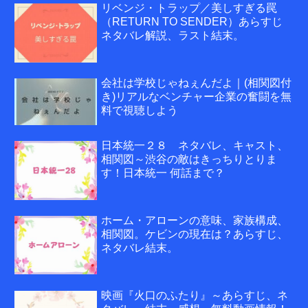
リベンジ・トラップ／美しすぎる罠
（RETURN TO SENDER）あらすじ
ネタバレ解説、ラスト結末。
会社は学校じゃねぇんだよ｜(相関図付
き)リアルなベンチャー企業の奮闘を無
料で視聴しよう
日本統一２８ ネタバレ、キャスト、
相関図～渋谷の敵はきっちりとりま
す！日本統一 何話まで？
ホーム・アローンの意味、家族構成、
相関図。ケビンの現在は？あらすじ、
ネタバレ結末。
映画『火口のふたり』～あらすじ、ネ