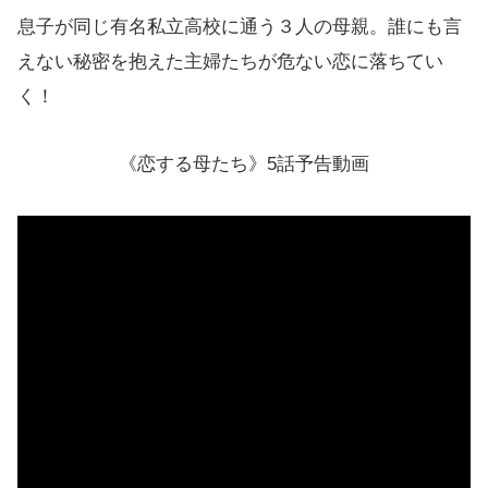
息子が同じ有名私立高校に通う３人の母親。誰にも言
えない秘密を抱えた主婦たちが危ない恋に落ちてい
く！
《恋する母たち》5話予告動画