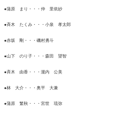
●蒲原 まり・・・仲 里依紗
●斉木 たくみ・・・小泉 孝太郎
●赤坂 剛・・・磯村勇斗
●山下 のり子・・・森田 望智
●斉木 由香・・・瀧内 公美
●林 大介・・・奥平 大兼
●蒲原 繁秋・・・宮世 琉弥