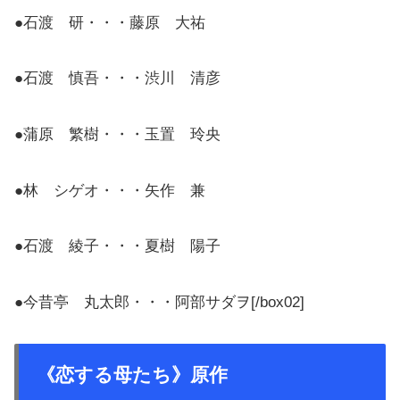
●石渡 研・・・藤原 大祐
●石渡 慎吾・・・渋川 清彦
●蒲原 繁樹・・・玉置 玲央
●林 シゲオ・・・矢作 兼
●石渡 綾子・・・夏樹 陽子
●今昔亭 丸太郎・・・阿部サダヲ[/box02]
《恋する母たち》原作