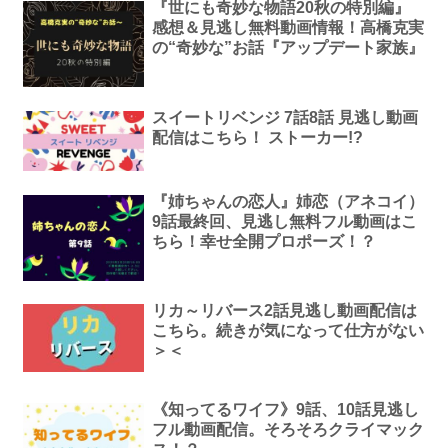
『世にも奇妙な物語20秋の特別編』
感想＆見逃し無料動画情報！高橋克実
の“奇妙な”お話『アップデート家族』
スイートリベンジ 7話8話 見逃し動画
配信はこちら！ ストーカー!?
『姉ちゃんの恋人』姉恋（アネコイ）
9話最終回、見逃し無料フル動画はこ
ちら！幸せ全開プロポーズ！？
リカ～リバース2話見逃し動画配信は
こちら。続きが気になって仕方がない
＞＜
《知ってるワイフ》9話、10話見逃し
フル動画配信。そろそろクライマック