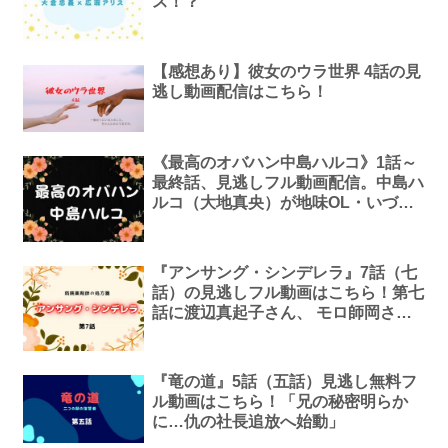
ス！？
【感想あり】彼女のウラ世界 4話の見
逃し動画配信はこちら！
《最高のオバハン中島ハルコ》1話～
最終話、見逃しフル動画配信。中島ハ
ルコ（大地真央）が地味OL・いづみ
（松本まりか）と共に世の悩みをぶっ
た斬る！
『アンサング・シンデレラ』7話（七
話）の見逃しフル動画はこちら！第七
話に渡辺真起子さん、 モロ師岡さん
がゲスト出演！
『竜の道』5話（五話）見逃し無料フ
ル動画はこちら！「兄の秘密明らか
に…仇の社長追放へ始動」