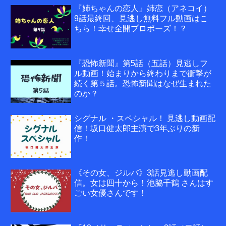
『姉ちゃんの恋人』姉恋（アネコイ）
9話最終回、見逃し無料フル動画はこ
ちら！幸せ全開プロポーズ！？
『恐怖新聞』第5話（五話）見逃しフ
ル動画！始まりから終わりまで衝撃が
続く第５話。恐怖新聞はなぜ生まれた
のか？
シグナル ・スペシャル！ 見逃し動画配
信！坂口健太郎主演で3年ぶりの新
作！
《その女、ジルバ》3話見逃し動画配
信。女は四十から！池脇千鶴 さんはす
ごい女優さんです！