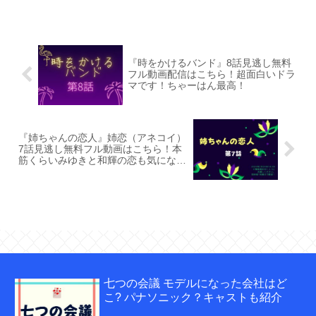
『時をかけるバンド』8話見逃し無料
フル動画配信はこちら！超面白いドラ
マです！ちゃーはん最高！
『姉ちゃんの恋人』姉恋（アネコイ）
7話見逃し無料フル動画はこちら！本
筋くらいみゆきと和輝の恋も気になり
ます！
七つの会議 モデルになった会社はど
こ? パナソニック？キャストも紹介