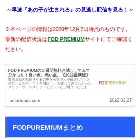
～早速『あの子が生まれる』の見逃し配信を見る！～
※本ページの情報は2020年12月7
日時点のものです。
最新の配信状況は
FOD PREMIUM
サイトにてご確認く
ださい。
FOD PREMIUMの２週間無料お試ししてみて
分かった！良い点、悪い点。｟2022最新版｠
数ある動画配信サイトの中から管理人が厳選した4つ
のサービスの一つ！今回は『 』の使ってみてわかった
メリットや、デメリットをビシッとご紹介いたしま
す。管理人があえてFOD PREMIUMを選ぶ魅惑のポイ
ント動画配信サイトはいっぱいあるけど、『...
2022.02.27
astorfoods.com
FODPUREMIUMまとめ