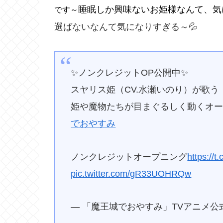
睡眠しか興味ないお姫様なんて、気
です～
選ばないなんて気になりすぎる～💦
✨ノンクレジットOP公開中✨
スヤリス姫（CV.水瀬いのり）が歌
姫や魔物たちが目まぐるしく動くオ
でおやすみ
ノンクレジットオープニング
https:/
pic.twitter.com/gR33UOHRQw
— 「魔王城でおやすみ」TVアニメ公式 (@