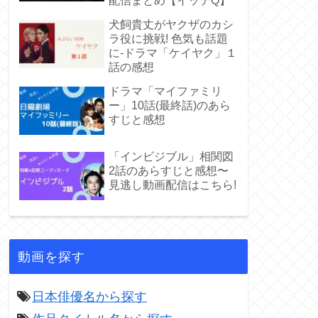
配信まとめ【イッテQ】
犬飼貴丈がヤクザのカシ
ラ役に挑戦! 色気も話題
に-ドラマ「ケイヤク」１
話の感想
ドラマ「マイファミリ
ー」10話(最終話)のあら
すじと感想
「インビジブル」相関図
2話のあらすじと感想〜
見逃し動画配信はこちら!
動画を探す
日本俳優名から探す
