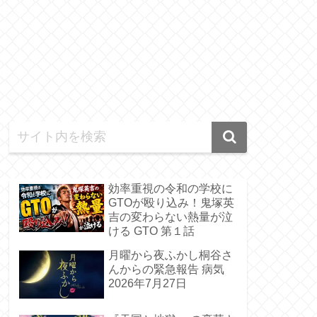
効率重視の令和の学校に
GTOが殴り込み！鬼塚英
吉の変わらない熱量が泣
ける GTO 第１話
月曜から夜ふかし桐谷さ
んからの緊急報告 病気
2026年7月27日