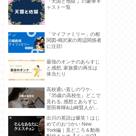
『天国と地獄 』の豪華キ
ャスト一覧
「マイファミリー」の相
関図-鳴沢家の周辺関係者
に注目!
最強のオンナのあらすじ
と感想, 家族愛の再生は
体当たり
高校通い直しのワケ-
『35歳の高校生』どこで
見れる, 感想とあらすじ
菅田将暉&山崎賢人が若
い
出川の英語は爆笑！はじ
めてのおつかい New
York編｜見どころ＆動画