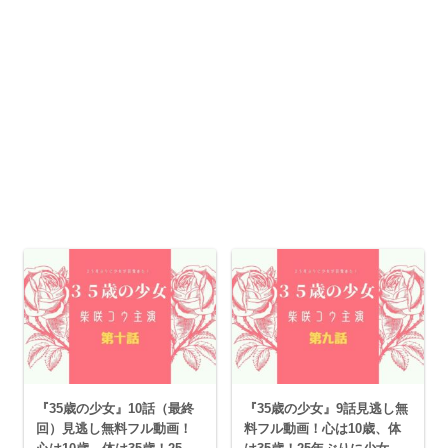
『35歳の少女』10話（最終
『35歳の少女』9話見逃し無
回）見逃し無料フル動画！
料フル動画！心は10歳、体