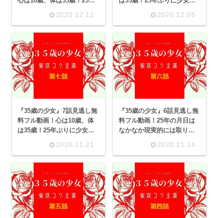
心は10歳、体は35歳！25年
は35歳！25年ぶりに少女が
ぶりに少女が目覚めた！
目覚めた！
2020.12.12
2020.12.05
『35歳の少女』7話見逃し無
『35歳の少女』6話見逃し無
料フル動画！心は10歳、体
料フル動画！25年の月日は
は35歳！25年ぶりに少女が
なかなか現実的には取り戻
目覚めた！
せないから考えさせられま
2020.11.21
2020.11.14
すよね。