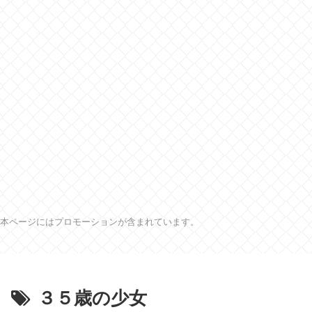
本ページにはプロモーションが含まれています。
３５歳の少女