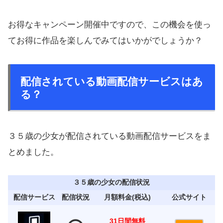
お得なキャンペーン開催中ですので、この機会を使っ
てお得に作品を楽しんでみてはいかがでしょうか？
配信されている動画配信サービスはあ
る？
３５歳の少女が配信されている動画配信サービスをま
とめました。
３５歳の少女の配信状況
配信サービス
配信状況
月額料金(税込)
公式サイト
31日間無料