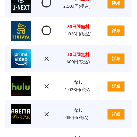
⭕️
詳細
2,189円(税込）
30日間無料
⭕️
詳細
1,026円(税込)
30日間無料
×
詳細
600円(税込)
なし
×
詳細
1,026円(税込)
なし
×
詳細
680円(税込)