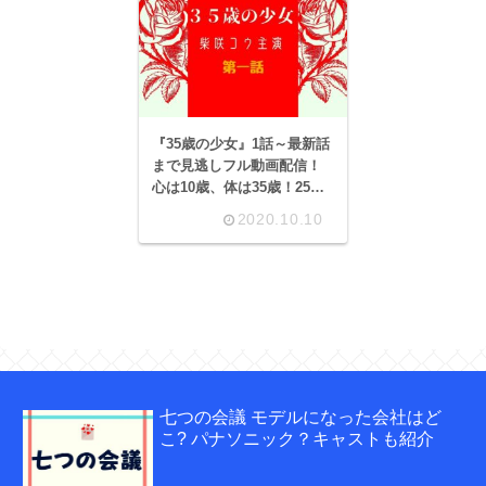
『35歳の少女』1話～最新話
まで見逃しフル動画配信！
心は10歳、体は35歳！25年
ぶりに少女が目覚めた！
2020.10.10
七つの会議 モデルになった会社はど
こ? パナソニック？キャストも紹介