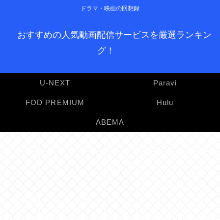
ドラマ・映画の回想録
おすすめの人気動画配信サービスを厳選ランキン
グ！
U-NEXT
Paravi
FOD PREMIUM
Hulu
ABEMA