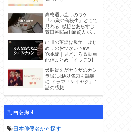
高校通い直しのワケ-
『35歳の高校生』どこで
見れる, 感想とあらすじ
菅田将暉&山崎賢人が若
い
出川の英語は爆笑！はじ
めてのおつかい New
York編｜見どころ＆動画
配信まとめ【イッテQ】
犬飼貴丈がヤクザのカシ
ラ役に挑戦! 色気も話題
に-ドラマ「ケイヤク」１
話の感想
動画を探す
日本俳優名から探す
