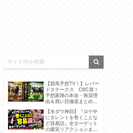
【競馬予想TV！】レパー
ドステークス CBC賞！
予想家陣の本命・推奨理
由＆買い目徹底まとめ
【2026】
【水ダウ神回】『ロケ中
にタレントを巻くことな
ど容易説』全ターゲット
の爆笑リアクションまと