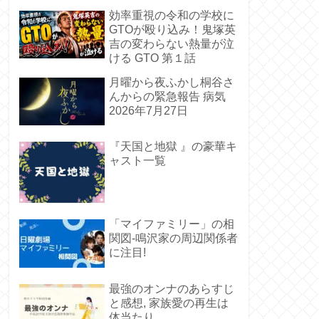
め！
効率重視の令和の学校に
GTOが殴り込み！鬼塚英
吉の変わらない熱量が泣
ける GTO 第１話
月曜から夜ふかし桐谷さ
んからの緊急報告 病気
2026年7月27日
『天国と地獄 』の豪華キ
ャスト一覧
「マイファミリー」の相
関図-鳴沢家の周辺関係者
に注目!
最強のオンナのあらすじ
と感想, 家族愛の再生は
体当たり