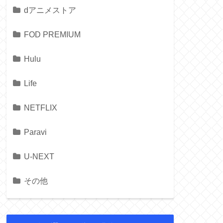
dアニメストア
FOD PREMIUM
Hulu
Life
NETFLIX
Paravi
U-NEXT
その他