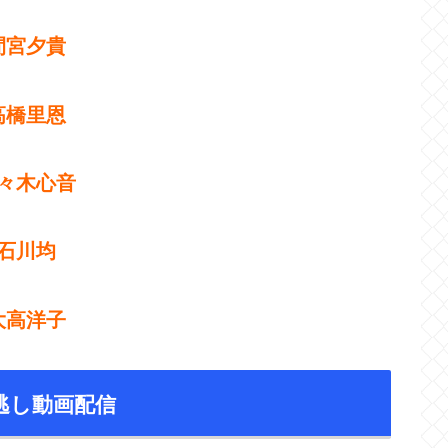
間宮夕貴
高橋里恩
々木心音
石川均
大高洋子
逃し動画配信