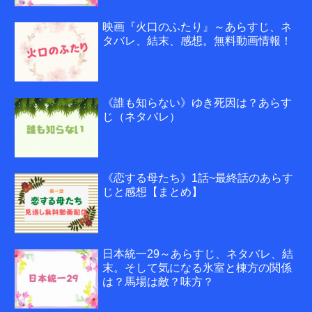
映画『火口のふたり』～あらすじ、ネ
タバレ、結末、感想。無料動画情報！
《誰も知らない》ゆき死因は？あらす
じ（ネタバレ）
《恋する母たち》1話~最終話のあらす
じと感想【まとめ】
日本統一29～あらすじ、ネタバレ、結
末。そして気になる氷室と棟方の関係
は？馬場は敵？味方？